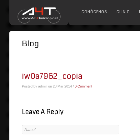
CONÓCENOS
CLINIC
Blog
iw0a7962_copia
Posted by admin on 23 Mar 2014 /
0 Comment
Leave A Reply