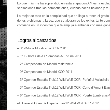
Lo que más me ha soprendido en esta etapa con A4t es la evoluci
sensaciones tras las competiciones, cuando haces balance y te s
Lo mejor de todo es la complicidad que se llega a tener, el gra
de los problemas a la vez que se alegran de los exitos tanto co
convierte en un incentivo que te empuja a entrenar con más gana
Logros alcanzados
– 3º 24doce Moralzarzal XCR 2011.
– 1º 12 horas de As Somozas-A Coruña 2011.
– 2º Campeonato de Madrid resistencia.
– 9º Campeonato de Madrid XCO 2011.
– 3º Open de España Trek12 Wild Wolf XCR. Peñafiel-Valladiolid
– 3º Open de España Trek12 Wild Wolf XCR. Corro d´Amunt-Bar
– 6º Open de España Trek12 Wild Wolf XCR. Puerto Lumbreras-
-4º General Open de España Trek12 Wild Wolf XCR 2012