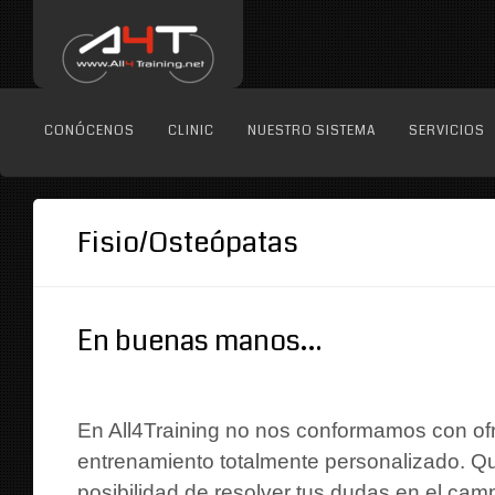
CONÓCENOS
CLINIC
NUESTRO SISTEMA
SERVICIOS
Fisio/Osteópatas
En buenas manos…
En All4Training no nos conformamos con ofr
entrenamiento totalmente personalizado. Q
posibilidad de resolver tus dudas en el campo