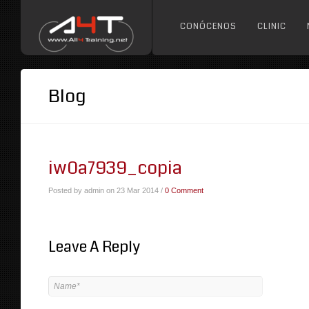
CONÓCENOS
CLINIC
Blog
iw0a7939_copia
Posted by admin on 23 Mar 2014 /
0 Comment
Leave A Reply