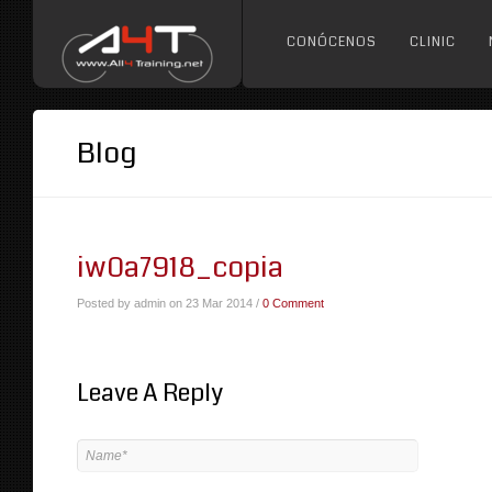
CONÓCENOS
CLINIC
Blog
iw0a7918_copia
Posted by admin on 23 Mar 2014 /
0 Comment
Leave A Reply