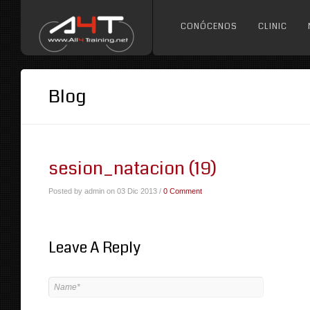
CONÓCENOS
CLINIC
Blog
sesion_natacion (19)
Posted by admin on 03 Dic 2013 /
0 Comment
Leave A Reply