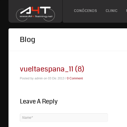
CONÓCENOS
CLINIC
Blog
vueltaespana_11 (8)
Posted by admin on 03 Dic 2013 /
0 Comment
Leave A Reply