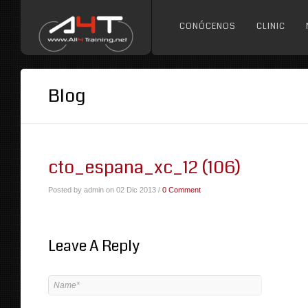
CONÓCENOS
CLINIC
Blog
cto_espana_xc_12 (106)
Posted by admin on 02 Dic 2013 /
0 Comment
Leave A Reply