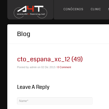
CONÓCENOS
CLINIC
Blog
cto_espana_xc_12 (49)
Posted by admin on 02 Dic 2013 /
0 Comment
Leave A Reply