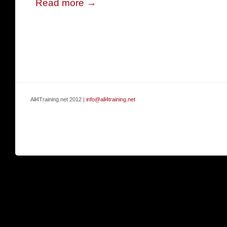
Read more →
All4Training.net 2012 |
info@all4training.net