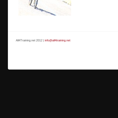
All4Training.net 2012 |
info@all4training.net