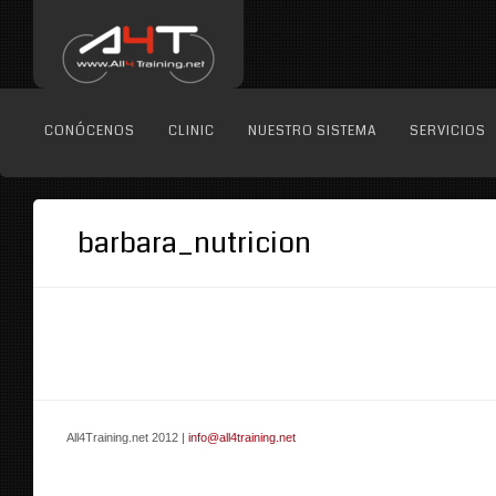
CONÓCENOS
CLINIC
NUESTRO SISTEMA
SERVICIOS
barbara_nutricion
All4Training.net 2012 |
info@all4training.net