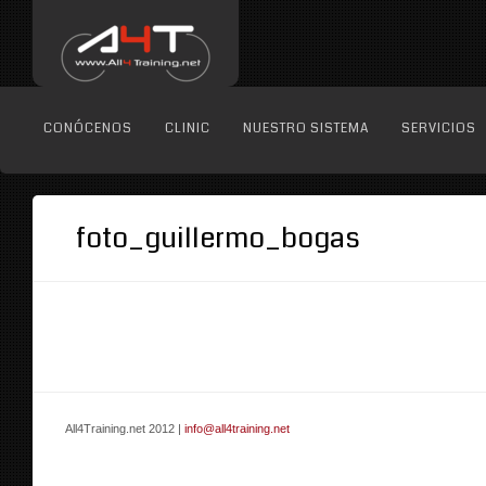
CONÓCENOS
CLINIC
NUESTRO SISTEMA
SERVICIOS
foto_guillermo_bogas
All4Training.net 2012 |
info@all4training.net