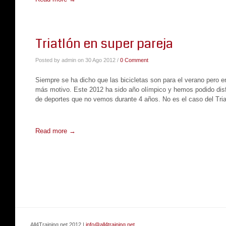
Triatlón en super pareja
Posted by admin on 30 Ago 2012 /
0 Comment
Siempre se ha dicho que las bicicletas son para el verano pero en
más motivo. Este 2012 ha sido año olímpico y hemos podido dis
de deportes que no vemos durante 4 años. No es el caso del Tria
Read more →
All4Training.net 2012 |
info@all4training.net