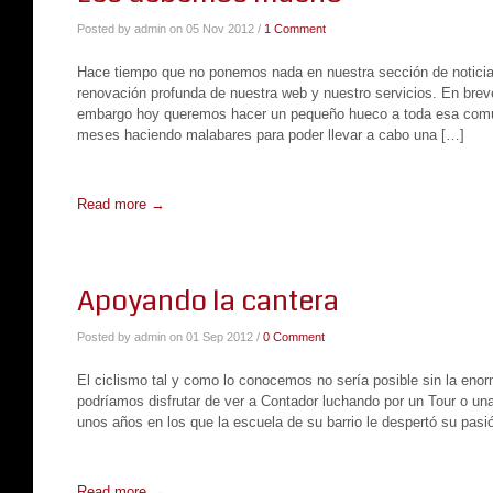
Posted by admin on 05 Nov 2012 /
1 Comment
Hace tiempo que no ponemos nada en nuestra sección de notici
renovación profunda de nuestra web y nuestro servicios. En bre
embargo hoy queremos hacer un pequeño hueco a toda esa comun
meses haciendo malabares para poder llevar a cabo una […]
Read more →
Apoyando la cantera
Posted by admin on 01 Sep 2012 /
0 Comment
El ciclismo tal y como lo conocemos no sería posible sin la enor
podríamos disfrutar de ver a Contador luchando por un Tour o una
unos años en los que la escuela de su barrio le despertó su pasi
Read more →