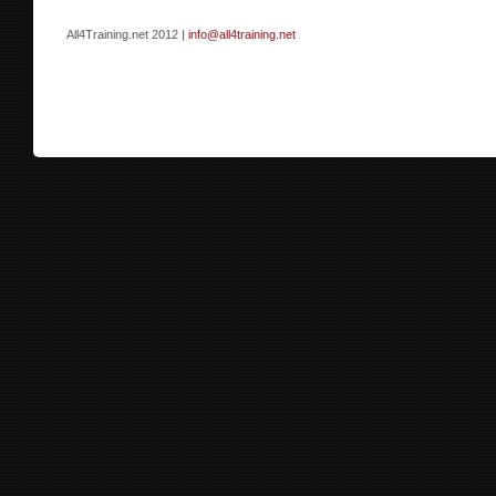
All4Training.net 2012 |
info@all4training.net